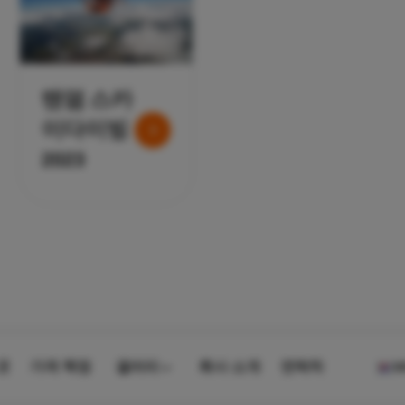
6/12/24
탠덤 스카
이다이빙
2023
곳
가격 책정
갤러리
회사 소개
연락처
K